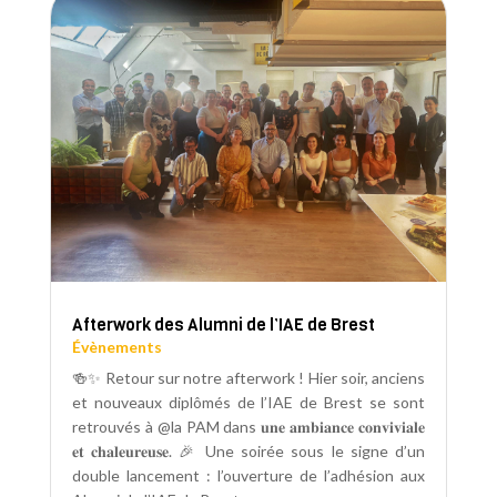
Afterwork des Alumni de l’IAE de Brest
Évènements
🍻✨ Retour sur notre afterwork ! Hier soir, anciens
et nouveaux diplômés de l’IAE de Brest se sont
retrouvés à @la PAM dans 𝐮𝐧𝐞 𝐚𝐦𝐛𝐢𝐚𝐧𝐜𝐞 𝐜𝐨𝐧𝐯𝐢𝐯𝐢𝐚𝐥𝐞
𝐞𝐭 𝐜𝐡𝐚𝐥𝐞𝐮𝐫𝐞𝐮𝐬𝐞. 🎉 Une soirée sous le signe d’un
double lancement : l’ouverture de l’adhésion aux