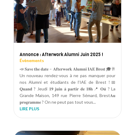
Annonce : Afterwork Alumni Juin 2025 !
Évènements
📣 𝐒𝐚𝐯𝐞 𝐭𝐡𝐞 𝐝𝐚𝐭𝐞 – 𝐀𝐟𝐭𝐞𝐫𝐰𝐨𝐫𝐤 𝐀𝐥𝐮𝐦𝐧𝐢 𝐈𝐀𝐄 𝐁𝐫𝐞𝐬𝐭 🎓🥂
Un nouveau rendez-vous à ne pas manquer pour
nos Alumni et étudiants de l’IAE de Brest !📅
𝐐𝐮𝐚𝐧𝐝 ? Jeudi 𝟏𝟗 𝐣𝐮𝐢𝐧 𝐚̀ 𝐩𝐚𝐫𝐭𝐢𝐫 𝐝𝐞 𝟏𝟖𝐡📍 𝐎𝐮̀ ? La
Grande Maison, 149 rue Pierre Sémard, Brest𝐀𝐮
𝐩𝐫𝐨𝐠𝐫𝐚𝐦𝐦𝐞 ? On ne peut pas tout vous...
LIRE PLUS